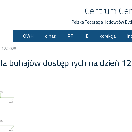
Centrum Ge
Polska Federacja Hodowców Byd
OWH
o nas
PF
IE
korekcja
in
2.12.2025
dla buhajów dostępnych na dzień 1