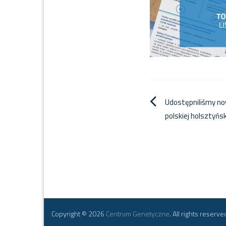
Nawigacja
Udostępniliśmy now
polskiej holsztyńsk
wpisu
Copyright © 2026
Centrum Genetyczne
. All rights reserve