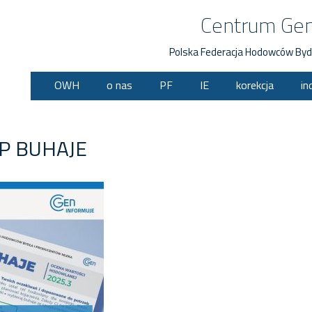
Centrum Ge
Polska Federacja Hodowców Byd
OWH
o nas
PF
IE
korekcja
in
P BUHAJE