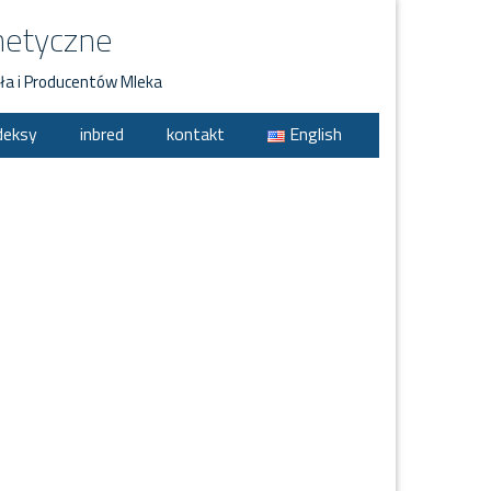
netyczne
ła i Producentów Mleka
deksy
inbred
kontakt
English