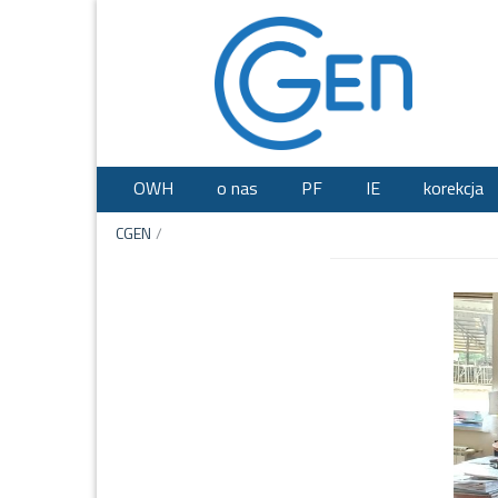
OWH
o nas
PF
IE
korekcja
CGEN
/