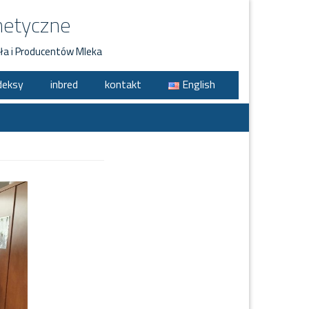
netyczne
ła i Producentów Mleka
deksy
inbred
kontakt
English