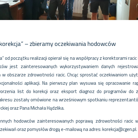
 korekcja” – zbieramy oczekiwania hodowców
a” od początku realizacji opierał się na współpracy z korektorami raci
ców jest zainteresowanych wykorzystywaniem danych rejestrowa
 w obszarze zdrowotności racic. Chcąc sprostać oczekiwaniom użyt
cjonalności aplikacji. Na pierwszy plan wysuwa się opracowanie ra
rzenia list do korekcji oraz eksport diagnoz do programów do 
zakresu zostały omówione na wrześniowym spotkaniu reprezentant
ckiej oraz Pana Michała Hądzlika.
nnych hodowców zainteresowanych poprawą zdrowotności racic 
czekiwań oraz pomysłów drogą e-mailową na adres:
korekcja@cgen.pl
.