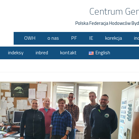
Centrum Ge
Polska Federacja Hodowców Byd
OWH
o nas
PF
IE
korekcja
in
indeksy
inbred
kontakt
English