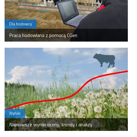
hodowlę. Naszym najnowszym
Światowy Kongres Genetyki
przedsięwzięciem jest projekt, w
Stosowanej w Produkcji Zwierzęcej
którym prowadzimy pomiary emisji
(WCGALP). To prestiżowe spotkanie
Dla hodowcy
metanu u bydła, które posłużą do
odbywa się tylko raz na cztery lata,
Praca hodowlana z pomocą CGen
szacowania wartości hodowlanej tej
gromadząc światowej klasy
cechy w ramach międzynarodowej
ekspertów, naukowców i praktyków
inicjatywy Global Methane Genetics
z całego świata. Tegoroczna edycja
(GMG). Jako pierwsze do tego
odbyła się w Madison (Wisconsin,
innowacyjnego projektu
USA). W...
badawczego dołączyło...
Wyniki
Najnowsze wyniki oceny, trendy i analizy