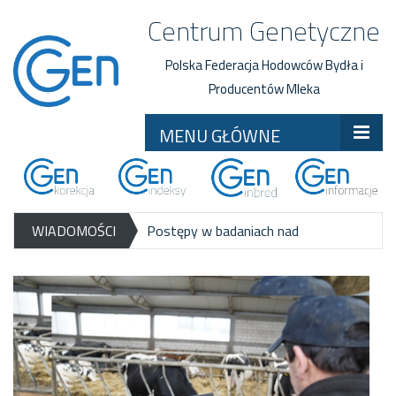
Centrum Genetyczne
Polska Federacja Hodowców Bydła i
Producentów Mleka
MENU GŁÓWNE
WIADOMOŚCI
Postępy w badaniach nad
zrównoważoną hodowlą: CGen
Światowy Kongres Zastosowań
analizuje emisję metanu u bydła.
- W
Genetyki w Produkcji Zwierzęcej
Centrum Genetycznym wykonujemy
(WCGALP) 2026
- Za nami jedno z
wiele prac mających na celu
najważniejszych wydarzeń w branży
zrównoważoną i nowoczesną
hodowlanej i genetycznej –