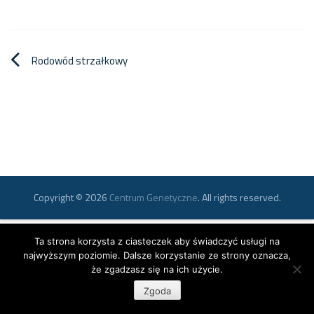
Nawigacja
Rodowód strzałkowy
wpisu
Copyright © 2026
Centrum Genetyczne
. All rights reserved.
Ta strona korzysta z ciasteczek aby świadczyć usługi na
najwyższym poziomie. Dalsze korzystanie ze strony oznacza,
że zgadzasz się na ich użycie.
Zgoda