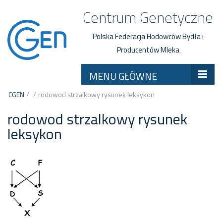
Centrum Genetyczne
Polska Federacja Hodowców Bydła i
Producentów Mleka
MENU GŁÓWNE
CGEN
/
/
rodowod strzalkowy rysunek leksykon
rodowod strzalkowy rysunek
leksykon