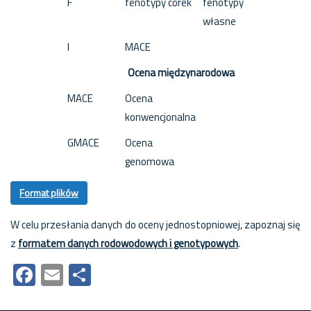
F
fenotypy córek
fenotypy
własne
I
MACE
Ocena międzynarodowa
MACE
Ocena
konwencjonalna
GMACE
Ocena
genomowa
Format plików
W celu przesłania danych do oceny jednostopniowej, zapoznaj się
z
formatem danych rodowodowych i genotypowych
.
Facebook
Email
Share