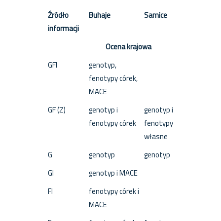
Źródło
Buhaje
Samice
informacji
Ocena krajowa
GFI
genotyp,
fenotypy córek,
MACE
GF (Z)
genotyp i
genotyp i
fenotypy córek
fenotypy
własne
G
genotyp
genotyp
GI
genotyp i MACE
FI
fenotypy córek i
MACE