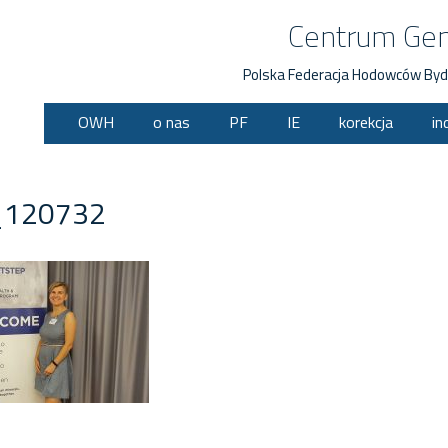
Centrum Ge
Polska Federacja Hodowców Byd
OWH
o nas
PF
IE
korekcja
in
_120732