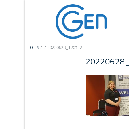
CGEN
/
/
20220628_120732
20220628