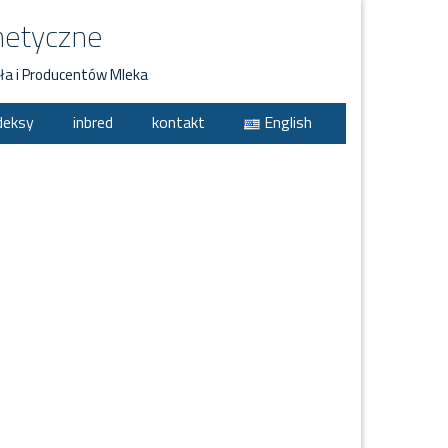
netyczne
ła i Producentów Mleka
deksy
inbred
kontakt
English