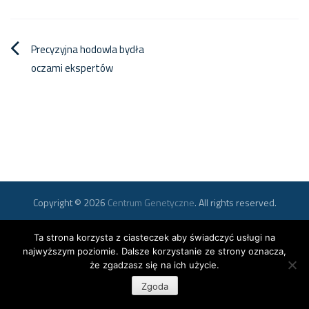
Nawigacja
Precyzyjna hodowla bydła
oczami ekspertów
wpisu
Copyright © 2026
Centrum Genetyczne
. All rights reserved.
Ta strona korzysta z ciasteczek aby świadczyć usługi na
najwyższym poziomie. Dalsze korzystanie ze strony oznacza,
że zgadzasz się na ich użycie.
Zgoda