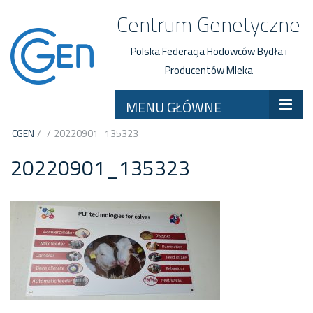
Centrum Genetyczne
Polska Federacja Hodowców Bydła i
Producentów Mleka
MENU GŁÓWNE
CGEN
/
/
20220901_135323
20220901_135323