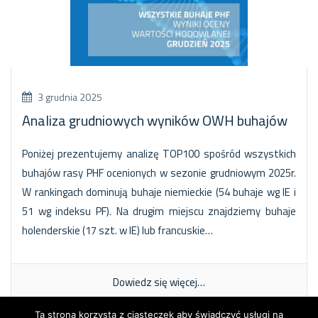
3 grudnia 2025
Analiza grudniowych wyników OWH buhajów
Poniżej prezentujemy analizę TOP100 spośród wszystkich
buhajów rasy PHF ocenionych w sezonie grudniowym 2025r.
W rankingach dominują buhaje niemieckie (54 buhaje wg IE i
51 wg indeksu PF). Na drugim miejscu znajdziemy buhaje
holenderskie (17 szt. w IE) lub francuskie…
Dowiedz się więcej…
Ta strona korzysta z ciasteczek aby świadczyć usługi na