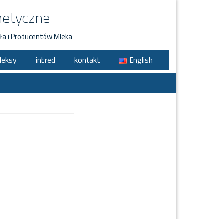
netyczne
ła i Producentów Mleka
deksy
inbred
kontakt
English