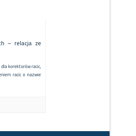
h – relacja ze
dla korektorów racic,
eniem racic o nazwie