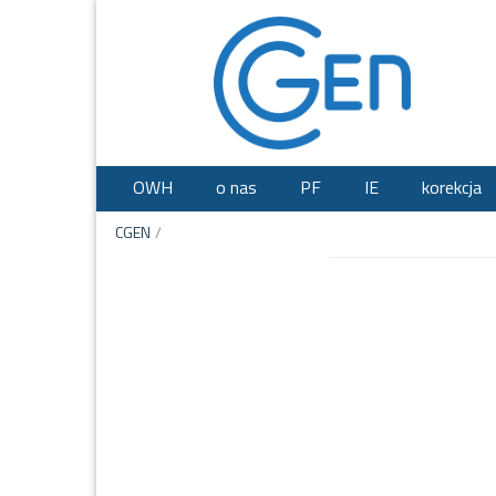
OWH
o nas
PF
IE
korekcja
CGEN
/