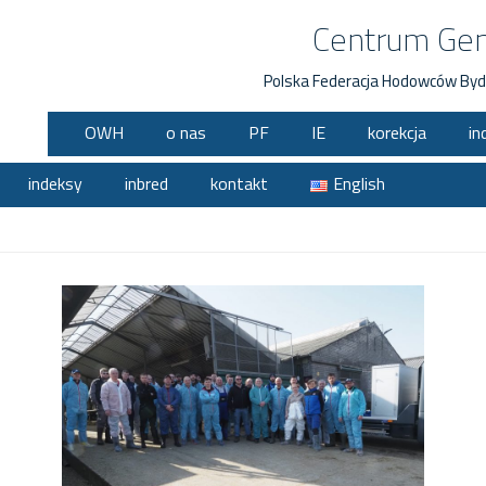
Centrum Ge
Polska Federacja Hodowców Byd
OWH
o nas
PF
IE
korekcja
in
indeksy
inbred
kontakt
English