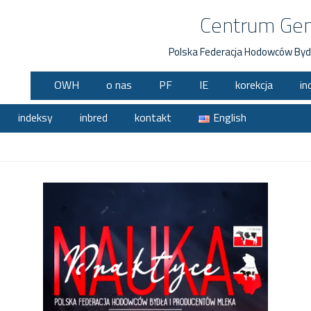
Centrum Ge
Polska Federacja Hodowców Byd
OWH
o nas
PF
IE
korekcja
in
indeksy
inbred
kontakt
English