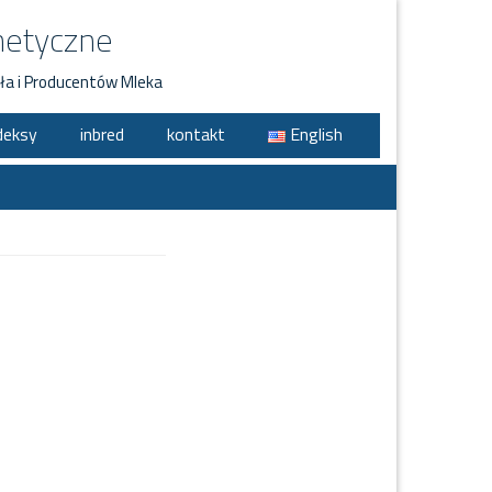
netyczne
ła i Producentów Mleka
deksy
inbred
kontakt
English