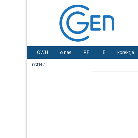
OWH
o nas
PF
IE
korekcja
CGEN
/