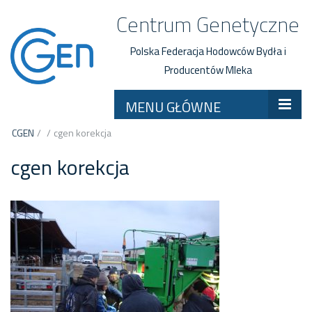
Centrum Genetyczne
Polska Federacja Hodowców Bydła i
Producentów Mleka
MENU GŁÓWNE
CGEN
/
/
cgen korekcja
cgen korekcja