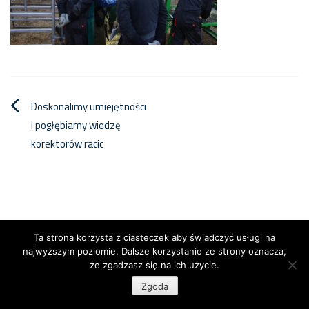
Nawigacja
Doskonalimy umiejętności
i pogłębiamy wiedzę
wpisu
korektorów racic
Ta strona korzysta z ciasteczek aby świadczyć usługi na
najwyższym poziomie. Dalsze korzystanie ze strony oznacza,
że zgadzasz się na ich użycie.
Copyright © 2026
Centrum Genetyczne
. All rights reserved.
Zgoda