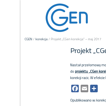
CGEN
/
korekcja
/
Projekt „CGen korekcja” – maj 2017
Projekt „CG
Nastał przełomowy mome
do
projektu „CGen kore
korekcji racic. W efek
Faceboo
Email
Sh
Opublikowano w:
korekc