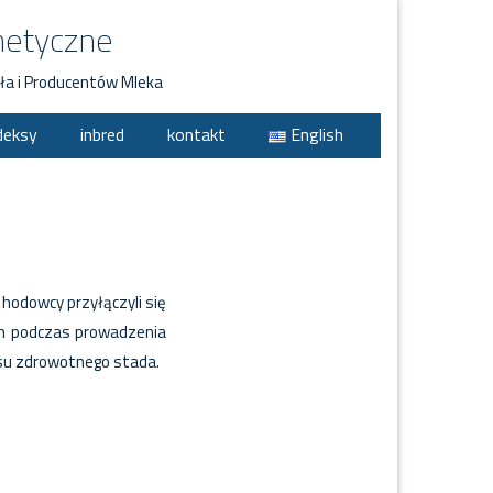
netyczne
ła i Producentów Mleka
deksy
inbred
kontakt
English
hodowcy przyłączyli się
ch podczas prowadzenia
usu zdrowotnego stada.