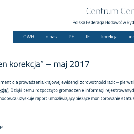
Centrum Ge
Polska Federacja Hodowców Byd
OWH
o nas
PF
IE
korekcja
in
en korekcja” – maj 2017
nt dla prowadzenia krajowej ewidencji zdrowotności racic – pierwsi 
kcja”
. Dzięki temu rozpoczęto gromadzenie informacji rejestrowany
cie hodowca uzyskuje raport umożliwiający bieżące monitorowanie stat
k
are
ja