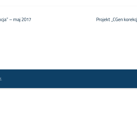
kcja” – maj 2017
Projekt „CGen korekc
d.