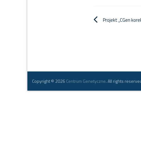
Nawigacja
Projekt „CGen kore
wpisu
Copyright © 2026
Centrum Genetyczne
. All rights reserve