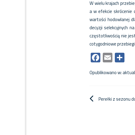
W wielu krajach przebi
a w efekcie skrócenie
wartości hodowlanej d
decyzji selekcyjnych n
częstotliwością nie je
cotygodniowe przebieg
Faceboo
Email
Sh
Opublikowano w:
aktual
Nawigacja
Perełki z sezonu 
wpisu