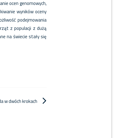
skanie ocen genomowych,
skiwanie wyników oceny
możliwość podejmowania
rząt z populacji z dużą
ne na świecie stały się
da w dwóch krokach