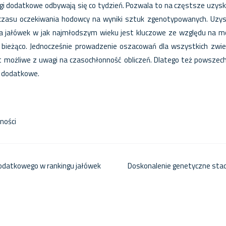
egi dodatkowe odbywają się co tydzień. Pozwala to na częstsze uzy
 czasu oczekiwania hodowcy na wyniki sztuk zgenotypowanych. Uzy
la jałówek w jak najmłodszym wieku jest kluczowe ze względu na 
a bieżąco. Jednocześnie prowadzenie oszacowań dla wszystkich zwie
st możliwe z uwagi na czasochłonność obliczeń. Dlatego też powszech
i dodatkowe.
k
are
ności
dodatkowego w rankingu jałówek
Doskonalenie genetyczne sta