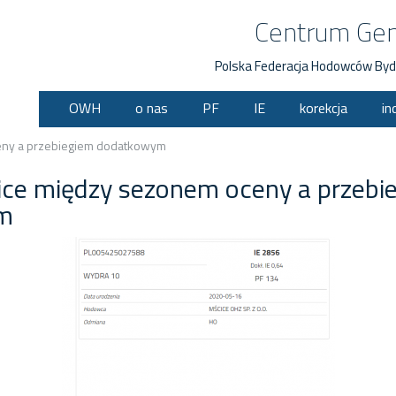
Centrum Ge
Polska Federacja Hodowców Byd
OWH
o nas
PF
IE
korekcja
in
eny a przebiegiem dodatkowym
ice między sezonem oceny a przebi
m