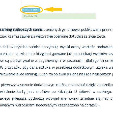
rankingi najlepszych samic
ocenionych genomowo, publikowane przez 
 dzięki czemu zawierają wszystkie ocenione dotychczas zwierzęta.
 grudniu wszystkie samice otrzymują wyniki oceny wartości hodowlan
 oceniane są tylko sztuki zgenotypowane już po publikacji wyników se
ów są porównywalne z uzyskiwanymi w sezonach i dlatego ich umi
e. W przypadku gdy dana sztuka w przebiegu dodatkowym uzyska w
kowanie jej do rankingu CGen, to pojawia się ona na liście najlepszych 
z pierwszy w sezonie dodatkowym można rozpoznać dzięki znaczni
świetlenie karty jest możliwe po kliknięciu ID jałówki w ranking
jakiego miesiąca pochodzą wyświetlane wyniki znajduje się nad 
upowanymi wartościami hodowlanymi (zaznaczono na obrazku).