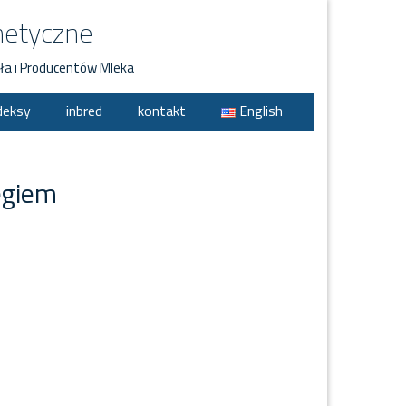
netyczne
ła i Producentów Mleka
deksy
inbred
kontakt
English
egiem