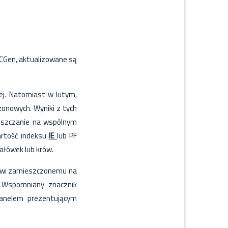
CGen, aktualizowane są
ej. Natomiast w lutym,
zonowych. Wyniki z tych
eszczanie na wspólnym
artość indeksu
IE
lub PF
jałówek lub krów.
kowi zamieszczonemu na
u. Wspomniany znacznik
panelem prezentującym