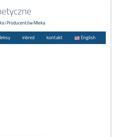
netyczne
ła i Producentów Mleka
deksy
inbred
kontakt
English