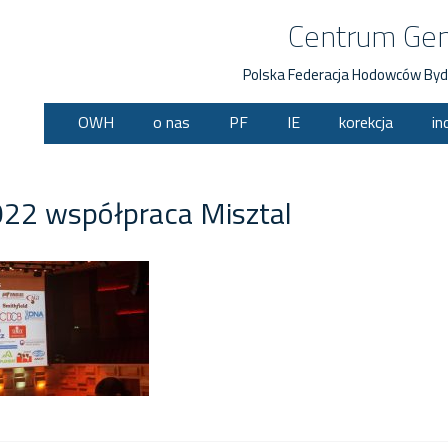
Centrum Ge
Polska Federacja Hodowców Byd
OWH
o nas
PF
IE
korekcja
in
2 współpraca Misztal