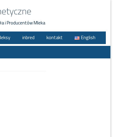
netyczne
ła i Producentów Mleka
deksy
inbred
kontakt
English