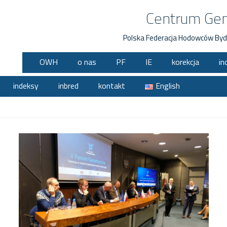
Centrum Ge
Polska Federacja Hodowców Byd
OWH
o nas
PF
IE
korekcja
in
indeksy
inbred
kontakt
English