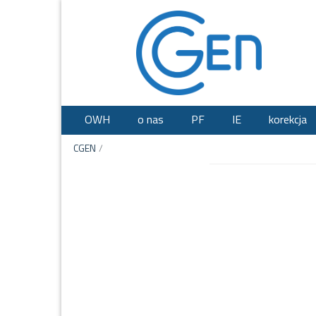
OWH
o nas
PF
IE
korekcja
CGEN
/