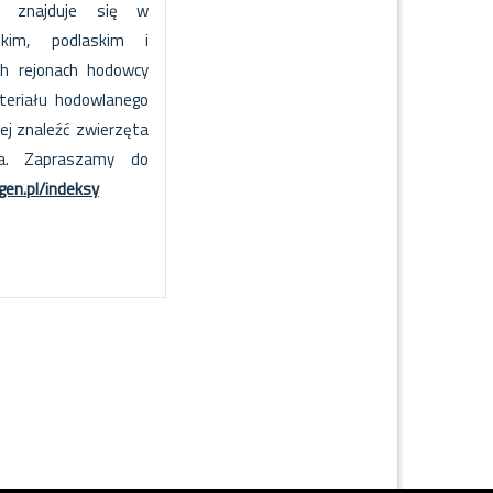
5 znajduje się w
skim, podlaskim i
h rejonach hodowcy
teriału hodowlanego
ej znaleźć zwierzęta
nia. Zapraszamy do
gen.pl/indeksy
e