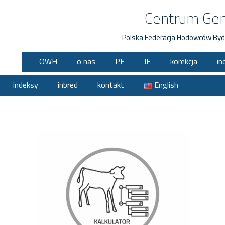
Centrum Ge
Polska Federacja Hodowców Byd
OWH
o nas
PF
IE
korekcja
in
indeksy
inbred
kontakt
English