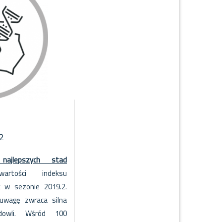
2
 najlepszych stad
rtości indeksu
k w sezonie 2019.2.
 uwagę zwraca silna
hodowli. Wśród 100