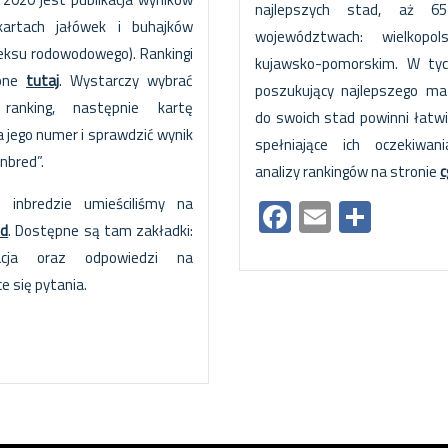
najlepszych stad, aż 6
artach jałówek i buhajków
województwach: wielkopol
deksu rodowodowego). Rankingi
kujawsko-pomorskim. W tyc
ępne
tutaj
. Wystarczy wybrać
poszukujący najlepszego ma
 ranking, następnie kartę
do swoich stad powinni łatwi
na jego numer i sprawdzić wynik
spełniające ich oczekiwa
nbred”.
analizy rankingów na stronie
c
o inbredzie umieściliśmy na
Facebook
Email
Shar
ed
. Dostępne są tam zakładki:
acja oraz odpowiedzi na
ce się pytania.
ok
il
hare