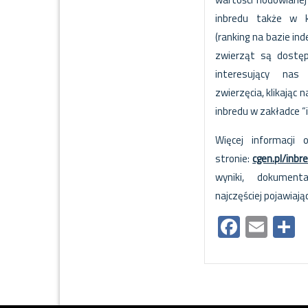
inbredu także w k
(ranking na bazie in
zwierząt są dost
interesujący nas
zwierzęcia, klikając 
inbredu w zakładce “i
Więcej informacji 
stronie:
cgen.pl/inbr
wyniki, dokument
najczęściej pojawiają
Facebo
Ema
S