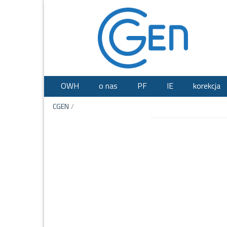
OWH
o nas
PF
IE
korekcja
CGEN
/