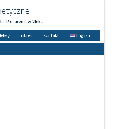
netyczne
ła i Producentów Mleka
deksy
inbred
kontakt
English