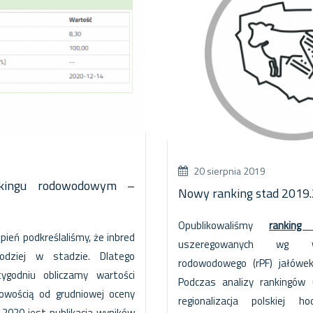
20 sierpnia 2019
kingu rodowodowym –
Nowy ranking stad 2019.
Opublikowaliśmy
ranking
ień podkreślaliśmy, że inbred
uszeregowanych wg wa
łodziej w stadzie. Dlatego
rodowodowego (rPF) jałówe
ygodniu obliczamy wartości
Podczas analizy rankingów
Nowością od grudniowej oceny
regionalizacja polskiej 
 2020 jest publikacja wyników