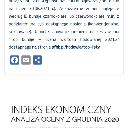
nowy raport z dostępności nasienia buhajów rasy phf (stan
na dzień 30.08.2021 r.). Wskazaliśmy w nim najlepsze
według IE buhaje czarno-białe lub czerwono-białe m.in. z
podziałem na typ dostępnego nasienia (konwencjonalne,
seksowane). Raport stanowi uzupełnienie do zestawienia
“Top buhaje – ocena wartości hodowlanej 2021.2”
dostępnego na stronie
pfhb.pl/hodowla/top-listy
.
Facebook
Email
Share