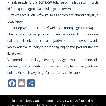
– zakresach IE dla
buhajów
(dla setki najlepszych i tych,
które są dostępne dla polskiego hodowcy),
– zakresach IE dla
krów
(z uwzględnieniem charakterystyki
stad krów),
– najlepszej setce
jałówek z oceną genomową
–
obejmującej ojców jałówek z najwyższym IE, hodowców
najbardziej ekonomicznych jałówek oraz wylistowanie
województw, z których pochodzą najlepsze pod względem
IE jałówki.
Wspomniane analizy zostały przygotowane osobno dla
odmiany czarno-białej i czerwono-białej bydła rasy polskiej
holsztyńsko-fryzyjskiej. Zapraszamy do lektury!
Facebook
Email
Share
Ta strona korzysta z ciasteczek aby świadczyć usługi na
najwyższym poziomie. Dalsze korzystanie ze strony oznacza,