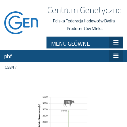
Centrum Genetyczne
Polska Federacja Hodowców Bydła i
Producentów Mleka
MENU GŁÓWNE
phf
CGEN
/