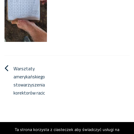
Nawigacja
Warsztaty
amerykańskiego
wpisu
stowarzyszenia
korektorów racic
Ta strona korzysta z ciasteczek aby świadczyć usługi na