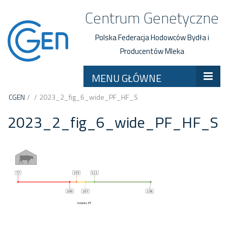
Centrum Genetyczne
Polska Federacja Hodowców Bydła i
Producentów Mleka
MENU GŁÓWNE
CGEN
/
/
2023_2_fig_6_wide_PF_HF_S
2023_2_fig_6_wide_PF_HF_S