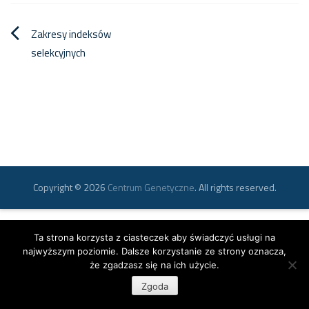
Nawigacja
Zakresy indeksów
selekcyjnych
wpisu
Copyright © 2026
Centrum Genetyczne
. All rights reserved.
Ta strona korzysta z ciasteczek aby świadczyć usługi na
najwyższym poziomie. Dalsze korzystanie ze strony oznacza,
że zgadzasz się na ich użycie.
Zgoda