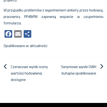
projektu.
W przypadku problemów z wypełnieniem ankiety przez hodowcę,
pracownicy PFHBiPM zapewnią wsparcie w uzupełnieniu
formularza.
Facebook
Email
Share
Opublikowano w:
aktualności
Nawigacja
Czerwcowe wyniki oceny
Sierpniowe wyniki OWH
wartości hodowlanej
buhajów opublikowane
wpisu
dostępne