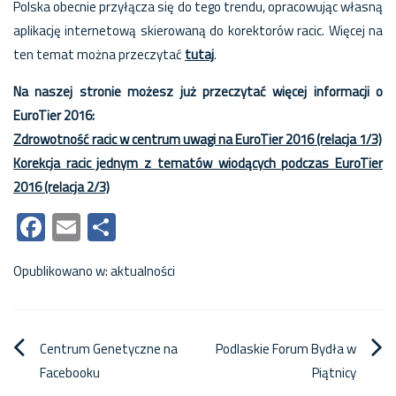
Polska obecnie przyłącza się do tego trendu, opracowując własną
aplikację internetową skierowaną do korektorów racic. Więcej na
ten temat można przeczytać
tutaj
.
Na naszej stronie możesz już przeczytać więcej informacji o
EuroTier 2016:
Zdrowotność racic w centrum uwagi na EuroTier 2016 (relacja 1/3)
Korekcja racic jednym z tematów wiodących podczas EuroTier
2016 (relacja 2/3)
Facebook
Email
Share
Opublikowano w:
aktualności
Nawigacja
Centrum Genetyczne na
Podlaskie Forum Bydła w
Facebooku
Piątnicy
wpisu