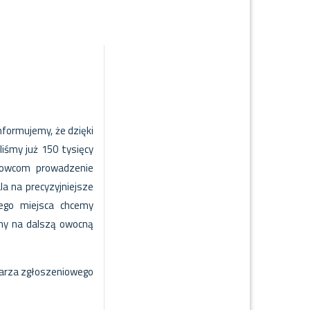
formujemy, że dzięki
iśmy już 150 tysięcy
dowcom prowadzenie
la na precyzyjniejsze
tego miejsca chcemy
my na dalszą owocną
larza zgłoszeniowego