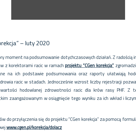
orekcja” – luty 2020
bry moment na podsumowanie dotychczasowych działań. Z radością in
w z korektorami racic w ramach
projektu “CGen korekcja”
zgromadzil
ane na ich podstawie podsumowania oraz raporty ułatwiają ho
rowia racic w stadach. Jednocześnie wzrost liczby rejestracji pozwa
wartości hodowlanej zdrowotności racic dla krów rasy PHF. Z 
kim zaangażowanym w osiągnięcie tego wyniku za ich wkład i liczy
 do przyłączenia się do projektu “CGen korekcja” za pomocą formu
owej
www.cgen.pl/korekcja/dolacz