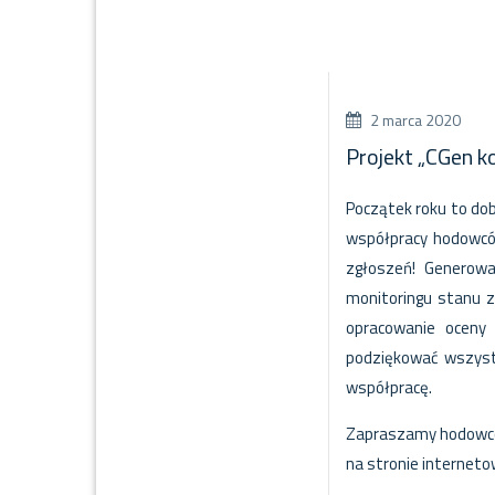
2 marca 2020
Projekt „CGen k
Początek roku to do
współpracy hodowcó
zgłoszeń! Generow
monitoringu stanu zd
opracowanie oceny 
podziękować wszyst
współpracę.
Zapraszamy hodowców
na stronie internet