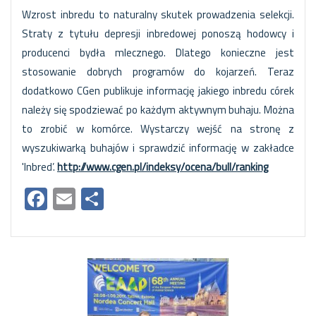
Wzrost inbredu to naturalny skutek prowadzenia selekcji.
Straty z tytułu depresji inbredowej ponoszą hodowcy i
producenci bydła mlecznego. Dlatego konieczne jest
stosowanie dobrych programów do kojarzeń. Teraz
dodatkowo CGen publikuje informację jakiego inbredu córek
należy się spodziewać po każdym aktywnym buhaju. Można
to zrobić w komórce. Wystarczy wejść na stronę z
wyszukiwarką buhajów i sprawdzić informację w zakładce
'Inbred’.
http://www.cgen.pl/indeksy/ocena/bull/ranking
Facebook
Email
Share