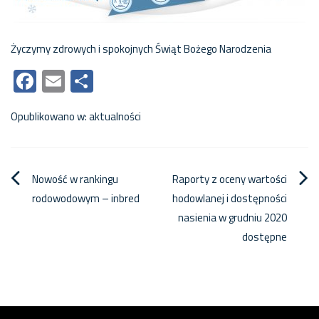
Życzymy zdrowych i spokojnych Świąt Bożego Narodzenia
Facebook
Email
Share
Opublikowano w:
aktualności
Nawigacja
Nowość w rankingu
Raporty z oceny wartości
rodowodowym – inbred
hodowlanej i dostępności
wpisu
nasienia w grudniu 2020
dostępne