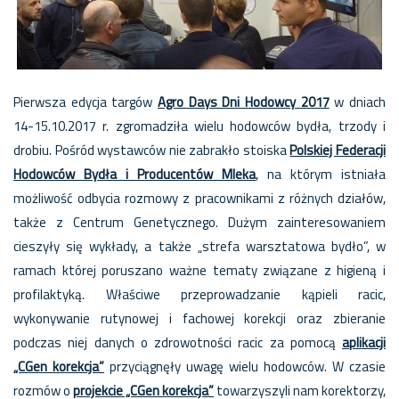
Pierwsza edycja targów
Agro Days Dni Hodowcy 2017
w dniach
14-15.10.2017 r. zgromadziła wielu hodowców bydła, trzody i
drobiu. Pośród wystawców nie zabrakło stoiska
Polskiej Federacji
Hodowców Bydła i Producentów Mleka
, na którym istniała
możliwość odbycia rozmowy z pracownikami z różnych działów,
także z Centrum Genetycznego.
Dużym zainteresowaniem
cieszyły się wykłady, a także „strefa warsztatowa bydło”, w
ramach której poruszano ważne tematy związane z higieną i
profilaktyką. Właściwe przeprowadzanie kąpieli racic,
wykonywanie rutynowej i fachowej korekcji oraz zbieranie
podczas niej danych o zdrowotności racic za pomocą
aplikacji
„CGen korekcja”
przyciągnęły uwagę wielu hodowców. W czasie
rozmów o
projekcie „CGen korekcja”
towarzyszyli nam korektorzy,