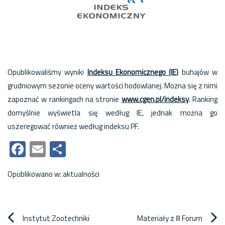
Opublikowaliśmy wyniki
Indeksu Ekonomicznego (IE)
buhajów w
grudniowym sezonie oceny wartości hodowlanej. Można się z nimi
zapoznać w rankingach na stronie
www.cgen.pl/indeksy
. Ranking
domyślnie wyświetla się według IE, jednak można go
uszeregować również według indeksu PF.
Facebook
Email
Share
Opublikowano w:
aktualności
Nawigacja
Instytut Zootechniki
Materiały z III Forum