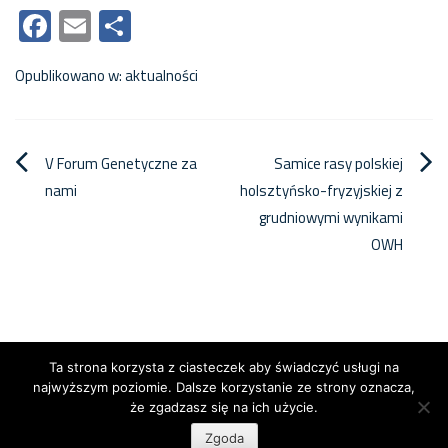
Facebook
Email
Share
Opublikowano w:
aktualności
Nawigacja
V Forum Genetyczne za
Samice rasy polskiej
nami
holsztyńsko-fryzyjskiej z
wpisu
grudniowymi wynikami
OWH
Ta strona korzysta z ciasteczek aby świadczyć usługi na
najwyższym poziomie. Dalsze korzystanie ze strony oznacza,
że zgadzasz się na ich użycie.
Copyright © 2026
Centrum Genetyczne
. All rights reserved.
Zgoda