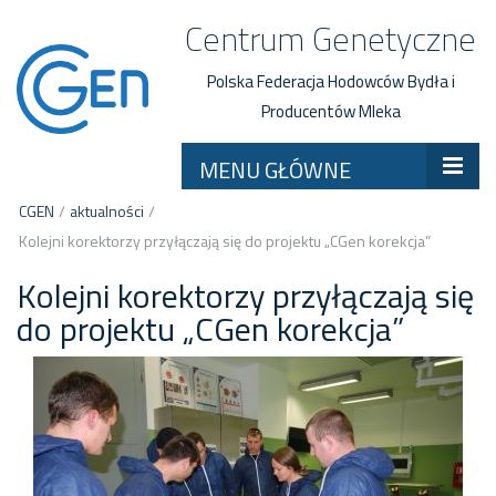
Centrum Genetyczne
Polska Federacja Hodowców Bydła i
Producentów Mleka
MENU GŁÓWNE
CGEN
/
aktualności
/
Kolejni korektorzy przyłączają się do projektu „CGen korekcja”
Kolejni korektorzy przyłączają się
do projektu „CGen korekcja”