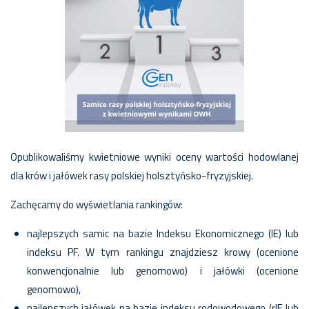
Opublikowaliśmy kwietniowe wyniki oceny wartości hodowlanej
dla krów i jałówek rasy polskiej holsztyńsko-fryzyjskiej.
Zachęcamy do wyświetlania rankingów:
najlepszych samic na bazie Indeksu Ekonomicznego (IE) lub
indeksu PF. W tym rankingu znajdziesz krowy (ocenione
konwencjonalnie lub genomowo) i jałówki (ocenione
genomowo),
najlepszych jałówek na bazie indeksu rodowodowego (rIE lub