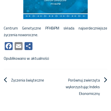
Centrum Genetyczne PFHBiPM składa najserdeczniejsze
życzenia noworoczne.
Facebook
Email
Share
Opublikowano w:
aktualności
Nawigacja
Życzenia świąteczne
Porównuj zwierzęta
wykorzystując Indeks
wpisu
Ekonomiczny