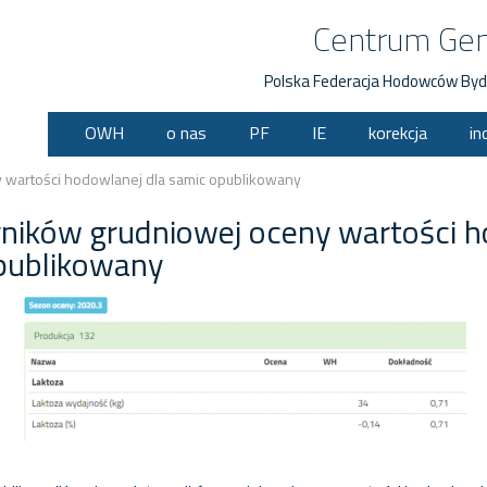
Centrum Ge
Polska Federacja Hodowców Byd
OWH
o nas
PF
IE
korekcja
in
 wartości hodowlanej dla samic opublikowany
ników grudniowej oceny wartości h
publikowany