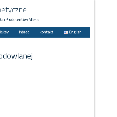
netyczne
ła i Producentów Mleka
deksy
inbred
kontakt
English
odowlanej