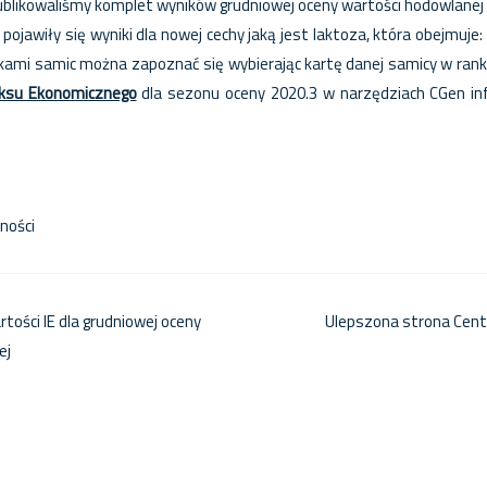
publikowaliśmy komplet wyników grudniowej oceny wartości hodowlanej
 pojawiły się wyniki dla nowej cechy jaką jest laktoza, która obejmuje: 
ikami samic można zapoznać się wybierając kartę danej samicy w ran
eksu Ekonomicznego
dla sezonu oceny 2020.3 w narzędziach CGen i
k
are
ności
tości IE dla grudniowej oceny
Ulepszona strona Cen
ej