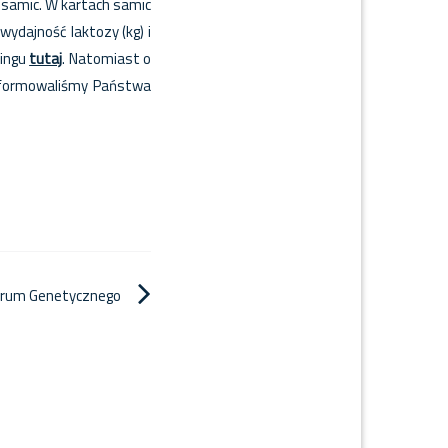
 samic. W kartach samic
wydajność laktozy (kg) i
kingu
tutaj
. Natomiast o
nformowaliśmy Państwa
trum Genetycznego