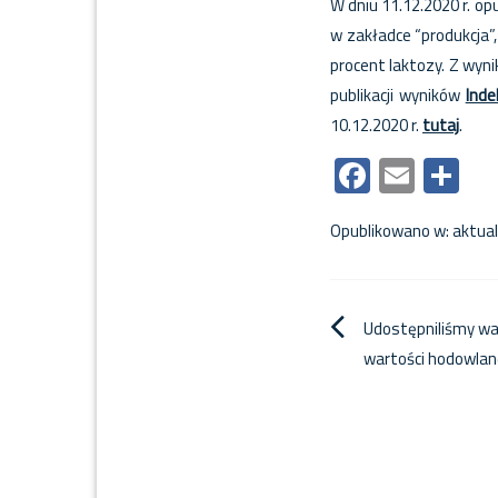
W dniu 11.12.2020 r. o
w zakładce “produkcja”,
procent laktozy. Z wyn
publikacji wyników
Ind
10.12.2020 r.
tutaj
.
Faceboo
Email
Sh
Opublikowano w:
aktual
Nawigacja
Udostępniliśmy war
wartości hodowlan
wpisu