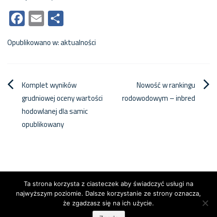
Facebook
Email
Share
Opublikowano w:
aktualności
Nawigacja
Komplet wyników
Nowość w rankingu
grudniowej oceny wartości
rodowodowym – inbred
wpisu
hodowlanej dla samic
opublikowany
Ta strona korzysta z ciasteczek aby świadczyć usługi na
najwyższym poziomie. Dalsze korzystanie ze strony oznacza,
że zgadzasz się na ich użycie.