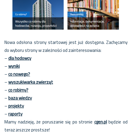
Nowa odsłona strony startowej jest już dostępna. Zachęcamy
do wyboru strony w zależności od zainteresowania:
–
dla hodowcy
–
wyniki
–
co nowego?
–
wyszukiwarka zwierząt
–
co robimy?
–
baza wiedzy
–
projekty
–
raporty
Mamy nadzieję, że poruszanie się po stronie
cgen.pl
będzie od
teraz jeszcze prostsze!