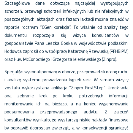
Szczegółowe dane dotyczące najczęściej występujących
schorzeń, przewagi schorzeń infekcyjnych lub nieinfekcyjnych w
poszczególnych laktacjach oraz fazach laktacji można znaleźć w
raporcie rocznym “CGen korekcja”.
To właśnie od analizy tego
dokumentu rozpoczęła się wizyta konsultantów w
gospodarstwie Pana Leszka Goska w województwie podlaskim.
Hodowca zaprosił do współpracy Katarzynę Rzewuską (PFHBiPM)
oraz Huw McConochiego i Grzegorza Jeleniewskiego (Zinpro).
Specjaliści wykonali pomiary w oborze, przeprowadzili ocenę ruchu
i analizę systemu prowadzenia kąpieli racic. W ramach wizyty
została wykorzystana aplikacja “Zinpro FirstStep”. Umożliwiła
ona zebranie krok po kroku potrzebnych informacji,
monitorowanie ich na bieżąco, a na koniec wygenerowanie
podsumowania przeprowadzonego audytu. Z zaleceń
konsultantów wynikało, że wystarczą niskie nakłady finansowe
by poprawić dobrostan zwierząt, a w konsekwencji ograniczyć