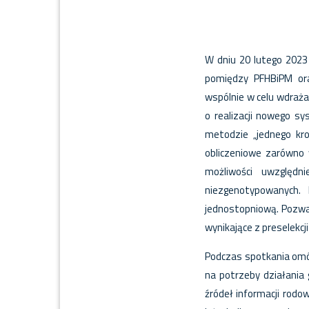
W dniu 20 lutego 2023 
pomiędzy PFHBiPM ora
wspólnie w celu wdraża
o realizacji nowego s
metodzie „jednego kro
obliczeniowe zarówno 
możliwości uwzględn
niezgenotypowanych.
jednostopniową. Pozwa
wynikające z preselekc
Podczas spotkania omó
na potrzeby działania 
źródeł informacji rodo