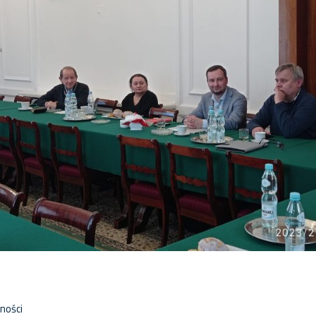
k
are
ności