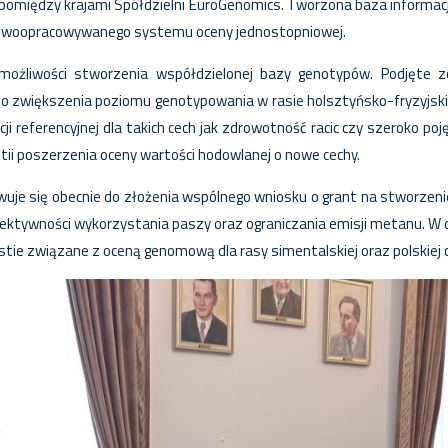
 pomiędzy krajami Spółdzielni EuroGenomics. Tworzona baza informa
oopracowywanego systemu oceny jednostopniowej.
ożliwości stworzenia współdzielonej bazy genotypów. Podjęte 
do zwiększenia poziomu genotypowania w rasie holsztyńsko-fryzyjsk
i referencyjnej dla takich cech jak zdrowotność racic czy szeroko po
ii poszerzenia oceny wartości hodowlanej o nowe cechy.
uje się obecnie do złożenia wspólnego wniosku o grant na stworzenie 
fektywności wykorzystania paszy oraz ograniczania emisji metanu. W d
ie związane z oceną genomową dla rasy simentalskiej oraz polskiej 