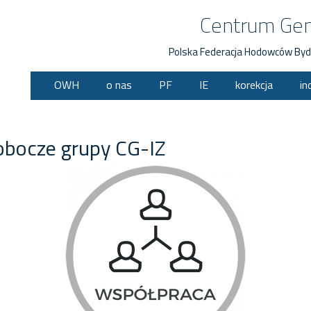
Centrum Ge
Polska Federacja Hodowców Byd
OWH
o nas
PF
IE
korekcja
in
obocze grupy CG-IZ