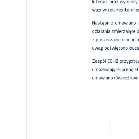
Interbull oraz wymiany
ważnym elementem now
Następnie omawiano m
działania zmierzające 
z poszerzaniem populacj
uwagi poświęcono kwest
Zespół CG-IZ przygotow
umożliwiającej ocenę e
omawiano również kwest