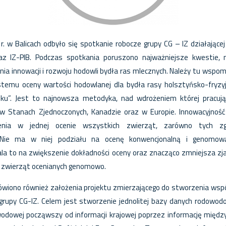
r. w Balicach odbyło się spotkanie robocze grupy CG – IZ działając
z IZ-PIB. Podczas spotkania poruszono najważniejsze kwestie, 
nia innowacji i rozwoju hodowli bydła ras mlecznych. Należy tu wsp
ystemu oceny wartości hodowlanej dla bydła rasy holsztyńsko-fryzyj
ku”. Jest to najnowsza metodyka, nad wdrożeniem której pracują
w Stanach Zjednoczonych, Kanadzie oraz w Europie. Innowacyjnoś
ienia w jednej ocenie wszystkich zwierząt, zarówno tych z
 Nie ma w niej podziału na ocenę konwencjonalną i genomo
la to na zwiększenie dokładności oceny oraz znacząco zmniejsza zja
ji zwierząt ocenianych genomowo.
wiono również założenia projektu zmierzającego do stworzenia wsp
grupy CG-IZ. Celem jest stworzenie jednolitej bazy danych rodowodo
wodowej począwszy od informacji krajowej poprzez informację międz