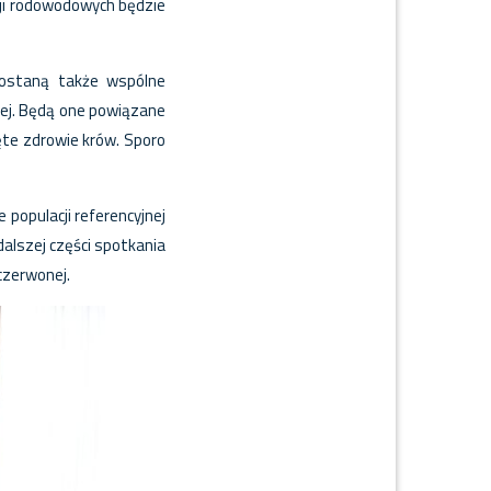
cji rodowodowych będzie
zostaną także wspólne
iej. Będą one powiązane
jęte zdrowie krów. Sporo
populacji referencyjnej
alszej części spotkania
czerwonej.