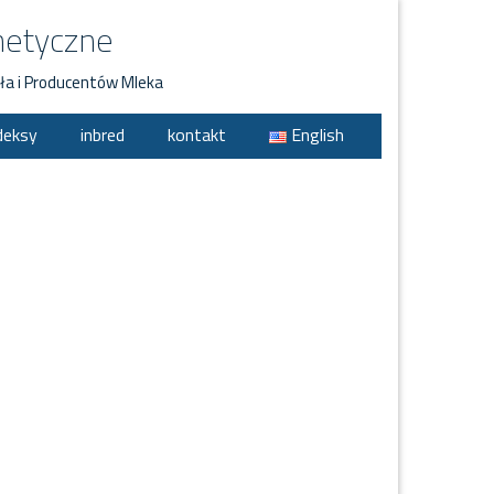
netyczne
ła i Producentów Mleka
deksy
inbred
kontakt
English