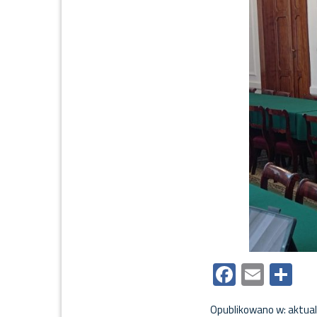
Faceboo
Email
Sh
Opublikowano w:
aktual