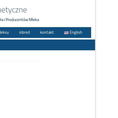
netyczne
ła i Producentów Mleka
deksy
inbred
kontakt
English