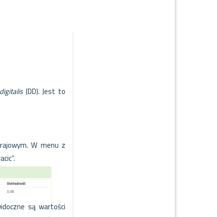
digitalis
(DD). Jest to
u krajowym. W menu z
cic”.
idoczne są wartości