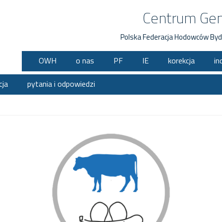
Centrum Ge
Polska Federacja Hodowców Byd
OWH
o nas
PF
IE
korekcja
in
cja
pytania i odpowiedzi