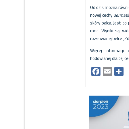
Od dziś można równie
nowej cechy
dermatiti
skóry palca. Jest to
racic. Wyniki są wi
rozsuwanej belce „Zd
Więcej informacji 
hodowlanej dla tej c
Facebo
Ema
S