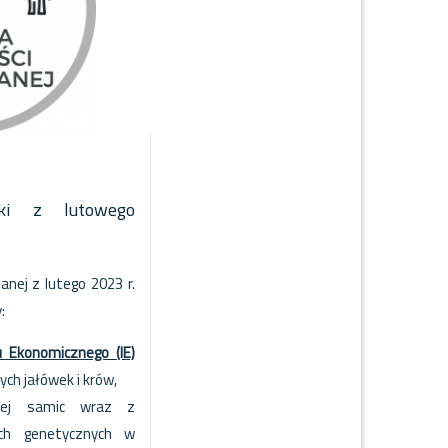
iki z lutowego
anej z lutego 2023 r.
:
u Ekonomicznego (IE)
ych jałówek i krów,
wej samic wraz z
ach genetycznych w