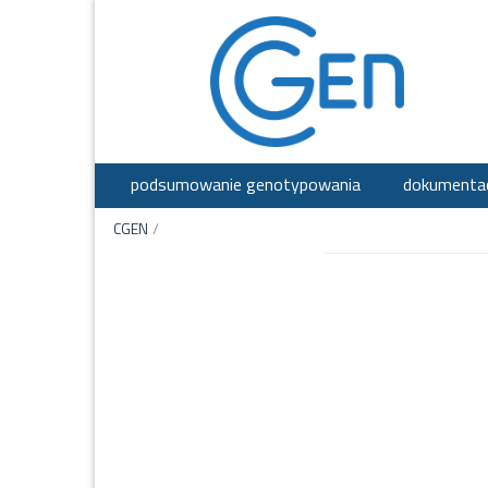
podsumowanie genotypowania
dokumenta
CGEN
/