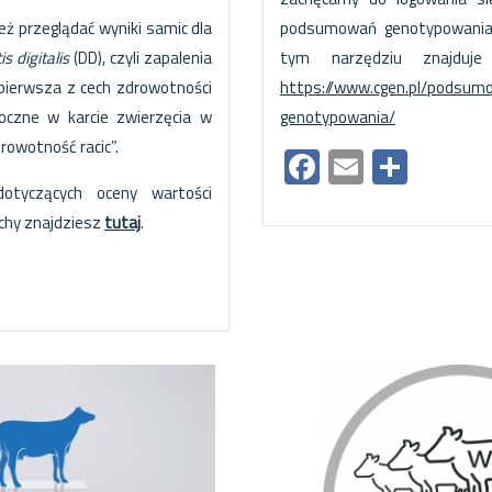
ż przeglądać wyniki samic dla
podsumowań genotypowania. 
s digitalis
(DD), czyli zapalenia
tym narzędziu znajduje
 pierwsza z cech zdrowotności
https://www.cgen.pl/podsum
doczne w karcie zwierzęcia w
genotypowania/
rowotność racic”.
Facebook
Email
Shar
dotyczących oceny wartości
echy znajdziesz
tutaj
.
ok
il
hare