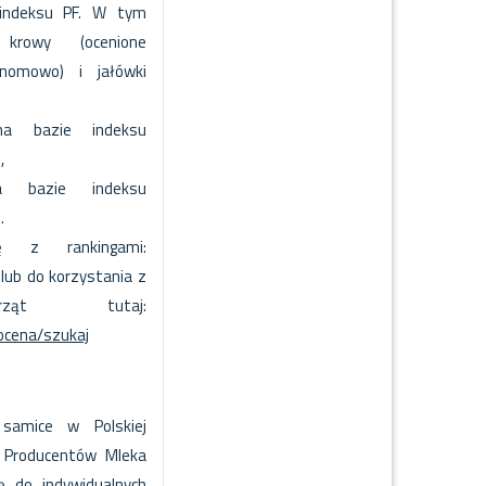
 indeksu PF. W tym
 krowy (ocenione
enomowo) i jałówki
na bazie indeksu
,
a bazie indeksu
.
 z rankingami:
lub do korzystania z
erząt tutaj:
ocena/szukaj
samice w Polskiej
i Producentów Mleka
ę do indywidualnych