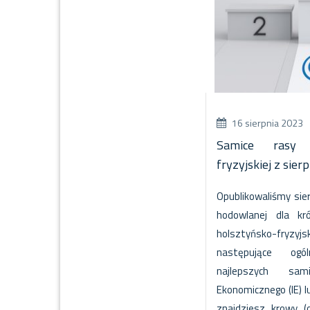
16 sierpnia 2023
Samice rasy p
fryzyjskiej z si
Opublikowaliśmy sie
hodowlanej dla kr
holsztyńsko-fryzyjs
następujące ogó
najlepszych s
Ekonomicznego (IE) l
znajdziesz krowy (