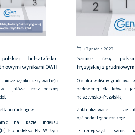
13 grudnia 2023
olskiej holsztyńsko-
Samice rasy polskie
ietniowymi wynikami OWH
fryzyjskiej z grudniowy
etniowe wyniki oceny wartości
Opublikowaliśmy grudniowe w
ów i jałówek rasy polskiej
hodowlanej dla krów i jał
iej.
holsztyńsko-fryzyjskiej.
tlania rankingów:
Zaktualizowane zosta
ogólnodostępne rankingi:
samic na bazie Indeksu
(IE) lub indeksu PF. W tym
najlepszych samic 