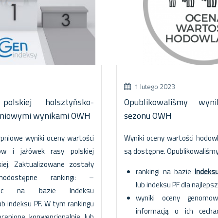
1 lutego 2023
olskiej holsztyńsko-
Opublikowaliśmy wyn
erpniowymi wynikami OWH
sezonu OWH
rpniowe wyniki oceny wartości
Wyniki oceny wartości hodowl
ów i jałówek rasy polskiej
są dostępne. Opublikowaliśmy
kiej. Zaktualizowane zostały
rankingi na bazie
Indeks
lnodostępne rankingi: –
lub indeksu PF dla najlepsz
amic na bazie Indeksu
wyniki oceny genomo
ub indeksu PF. W tym rankingu
informacją o ich cech
ocenione konwencjonalnie lub