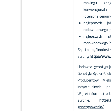
rankingu zna
konwencjonalni
(ocenione genom
najlepszych j
rodowodowego (rIE
najlepszych 
rodowodowego (rIE
Są to ogólnodost
strony:
https://www.
Hodowcy genotypuj
Genetyki Bydła Polsk
Producentów Mle
indywidualnych p
Więcej informacji o 
stronie:
https:
genotypowania/