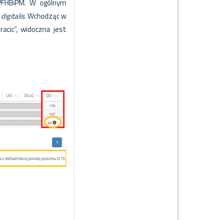
PFHBiPM. W ogólnym
digitalis
. Wchodząc w
acic”, widoczna jest