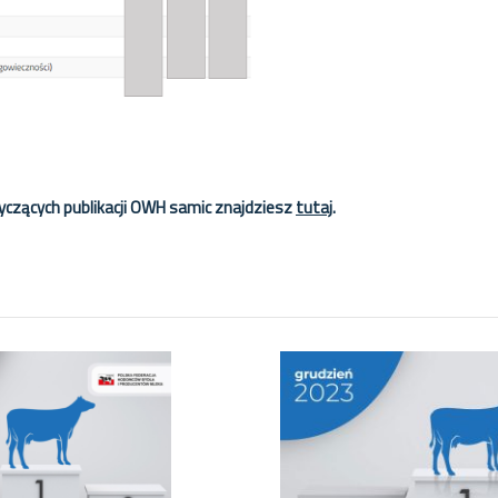
tyczących publikacji OWH samic znajdziesz
tutaj
.
ok
il
hare