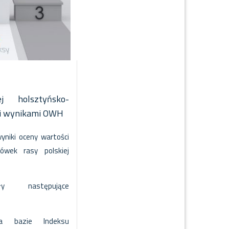
j holsztyńsko-
mi wynikami OWH
yniki oceny wartości
ówek rasy polskiej
ły następujące
na bazie Indeksu