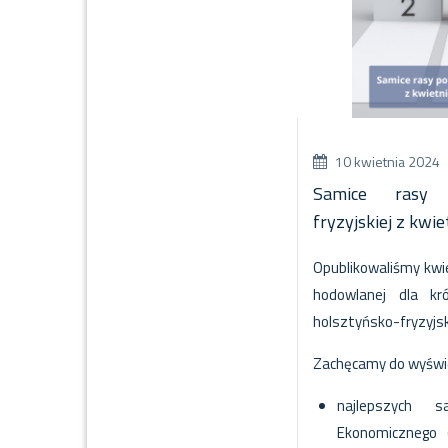
10 kwietnia 2024
Samice rasy p
fryzyjskiej z kw
Opublikowaliśmy kwi
hodowlanej dla kr
holsztyńsko-fryzyjsk
Zachęcamy do wyświe
najlepszych 
Ekonomicznego 