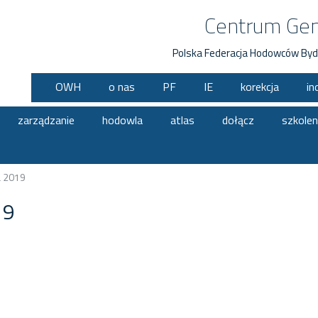
Centrum Ge
Polska Federacja Hodowców Byd
OWH
o nas
PF
IE
korekcja
in
zarządzanie
hodowla
atlas
dołącz
szkolen
a 2019
19