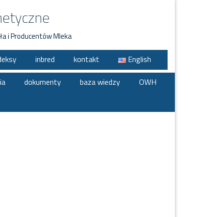
netyczne
ła i Producentów Mleka
deksy
inbred
kontakt
English
ia
dokumenty
baza wiedzy
OWH